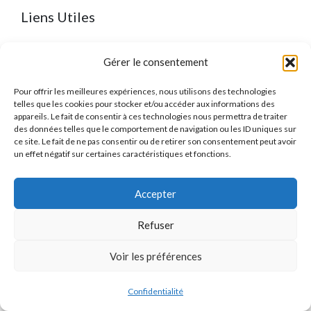
Liens Utiles
Qui sommes-nous ?
Gérer le consentement
Devenir Partenaire
Pour offrir les meilleures expériences, nous utilisons des technologies
telles que les cookies pour stocker et/ou accéder aux informations des
Programme d’Affiliation
appareils. Le fait de consentir à ces technologies nous permettra de traiter
des données telles que le comportement de navigation ou les ID uniques sur
ce site. Le fait de ne pas consentir ou de retirer son consentement peut avoir
FAQ
un effet négatif sur certaines caractéristiques et fonctions.
Actualités
Accepter
Refuser
Mentions Légales
Voir les préférences
Jacques
×
J
Qui sommes-nous ?
×
2 717
utilisateurs ce mois-ci
vient de comparer
Confidentialité