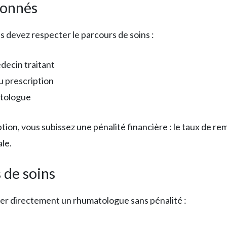
donnés
devez respecter le parcours de soins :
decin traitant
u prescription
atologue
ption, vous subissez une pénalité financière : le taux de
le.
 de soins
er directement un rhumatologue sans pénalité :