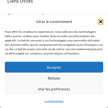
Liens Utiles
Qui sommes-nous ?
Gérer le consentement
Devenir Partenaire
Pour offrir les meilleures expériences, nous utilisons des technologies
Programme d’Affiliation
telles que les cookies pour stocker et/ou accéder aux informations des
appareils. Le fait de consentir à ces technologies nous permettra de traiter
FAQ
des données telles que le comportement de navigation ou les ID uniques sur
ce site. Le fait de ne pas consentir ou de retirer son consentement peut avoir
un effet négatif sur certaines caractéristiques et fonctions.
Actualités
Accepter
Refuser
Mentions Légales
Voir les préférences
Jacques
Qui sommes-nous ?
×
J
×
2 717
utilisateurs ce mois-ci
vient de comparer
Confidentialité
Mentions Légales