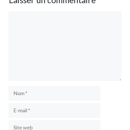
Commentaire
Nom
E-
mail
Site