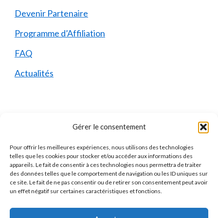
Devenir Partenaire
Programme d’Affiliation
FAQ
Actualités
Mentions Légales
Gérer le consentement
Pour offrir les meilleures expériences, nous utilisons des technologies
Qui sommes-nous ?
telles que les cookies pour stocker et/ou accéder aux informations des
appareils. Le fait de consentir à ces technologies nous permettra de traiter
Mentions Légales
des données telles que le comportement de navigation ou les ID uniques sur
ce site. Le fait de ne pas consentir ou de retirer son consentement peut avoir
Politique de Confidentialité
un effet négatif sur certaines caractéristiques et fonctions.
Politique des Cookies