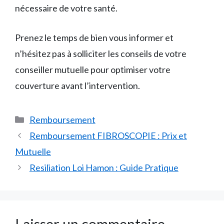
nécessaire de votre santé.
Prenez le temps de bien vous informer et
n’hésitez pas à solliciter les conseils de votre
conseiller mutuelle pour optimiser votre
couverture avant l’intervention.
Catégories
Remboursement
Remboursement FIBROSCOPIE : Prix et
Mutuelle
Resiliation Loi Hamon : Guide Pratique
Laisser un commentaire