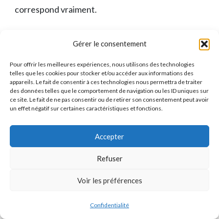
correspond vraiment.
Liens Utiles
Gérer le consentement
Pour offrir les meilleures expériences, nous utilisons des technologies
Qui sommes-nous ?
telles que les cookies pour stocker et/ou accéder aux informations des
appareils. Le fait de consentir à ces technologies nous permettra de traiter
des données telles que le comportement de navigation ou les ID uniques sur
Devenir Partenaire
ce site. Le fait de ne pas consentir ou de retirer son consentement peut avoir
un effet négatif sur certaines caractéristiques et fonctions.
Programme d’Affiliation
FAQ
Accepter
Actualités
Refuser
Voir les préférences
Jacques
×
J
×
2 718
utilisateurs ce mois-ci
Mentions Légales
vient de comparer
Confidentialité