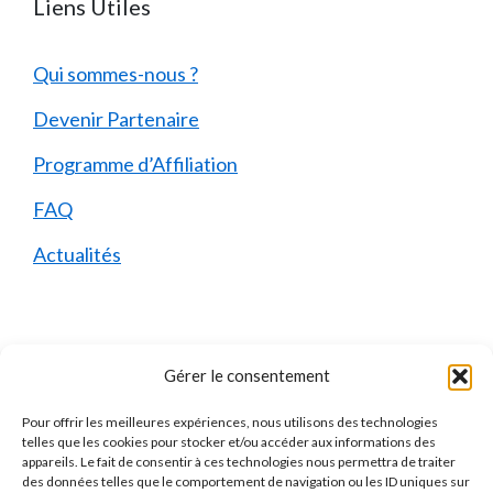
Liens Utiles
Qui sommes-nous ?
Devenir Partenaire
Programme d’Affiliation
FAQ
Actualités
Mentions Légales
Gérer le consentement
Pour offrir les meilleures expériences, nous utilisons des technologies
Qui sommes-nous ?
telles que les cookies pour stocker et/ou accéder aux informations des
appareils. Le fait de consentir à ces technologies nous permettra de traiter
Mentions Légales
des données telles que le comportement de navigation ou les ID uniques sur