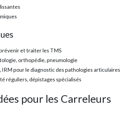
lissantes
himiques
ques
prévenir et traiter les TMS
tologie, orthopédie, pneumologie
, IRM pour le diagnostic des pathologies articulaires
nté réguliers, dépistages spécialisés
es pour les Carreleurs