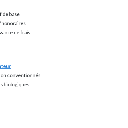
f de base
’honoraires
avance de frais
ateur
on conventionnés
s biologiques