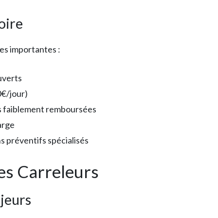
oire
es importantes :
uverts
0€/jour)
s faiblement remboursées
arge
s préventifs spécialisés
es Carreleurs
jeurs