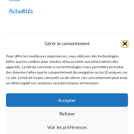
Actualités
Mentions Légales
Gérer le consentement
Pour offrir les meilleures expériences, nous utilisons des technologies
Qui sommes-nous ?
telles que les cookies pour stocker et/ou accéder aux informations des
appareils. Le fait de consentir à ces technologies nous permettra de traiter
Mentions Légales
des données telles que le comportement de navigation ou les ID uniques sur
ce site. Le fait de ne pas consentir ou de retirer son consentement peut avoir
Politique de Confidentialité
un effet négatif sur certaines caractéristiques et fonctions.
Politique des Cookies
Accepter
Contact
Refuser
Voir les préférences
Jacques