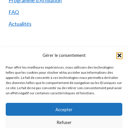
Programme d’Affiliation
FAQ
Actualités
Mentions Légales
Gérer le consentement
Pour offrir les meilleures expériences, nous utilisons des technologies
Qui sommes-nous ?
telles que les cookies pour stocker et/ou accéder aux informations des
appareils. Le fait de consentir à ces technologies nous permettra de traiter
Mentions Légales
des données telles que le comportement de navigation ou les ID uniques sur
ce site. Le fait de ne pas consentir ou de retirer son consentement peut avoir
Politique de Confidentialité
un effet négatif sur certaines caractéristiques et fonctions.
Politique des Cookies
Accepter
Contact
Refuser