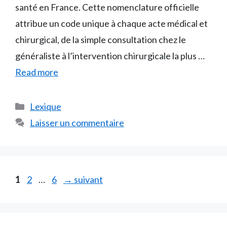
santé en France. Cette nomenclature officielle
attribue un code unique à chaque acte médical et
chirurgical, de la simple consultation chez le
généraliste à l’intervention chirurgicale la plus …
Read more
Catégories
Lexique
Laisser un commentaire
Page
Page
Page
1
2
…
6
→
suivant