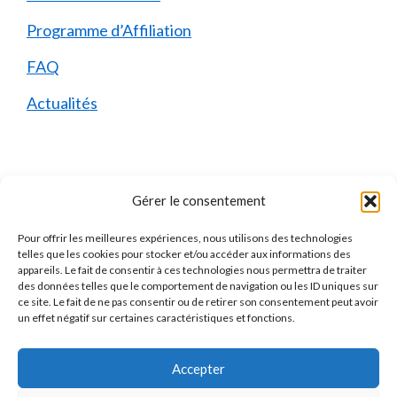
Programme d’Affiliation
FAQ
Actualités
Mentions Légales
Gérer le consentement
Pour offrir les meilleures expériences, nous utilisons des technologies
Qui sommes-nous ?
telles que les cookies pour stocker et/ou accéder aux informations des
appareils. Le fait de consentir à ces technologies nous permettra de traiter
Mentions Légales
des données telles que le comportement de navigation ou les ID uniques sur
ce site. Le fait de ne pas consentir ou de retirer son consentement peut avoir
Politique de Confidentialité
un effet négatif sur certaines caractéristiques et fonctions.
Politique des Cookies
Accepter
Contact