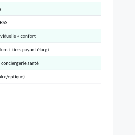
n
RSS
viduelle + confort
um + tiers payant élargi
+ conciergerie santé
aire/optique)