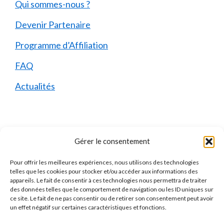
Qui sommes-nous ?
Devenir Partenaire
Programme d’Affiliation
FAQ
Actualités
Mentions Légales
Gérer le consentement
Pour offrir les meilleures expériences, nous utilisons des technologies
Qui sommes-nous ?
telles que les cookies pour stocker et/ou accéder aux informations des
appareils. Le fait de consentir à ces technologies nous permettra de traiter
Mentions Légales
des données telles que le comportement de navigation ou les ID uniques sur
ce site. Le fait de ne pas consentir ou de retirer son consentement peut avoir
Politique de Confidentialité
un effet négatif sur certaines caractéristiques et fonctions.