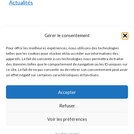
Actualités
Mentions Légales
Gérer le consentement
Pour offrir les meilleures expériences, nous utilisons des technologies
Qui sommes-nous ?
telles que les cookies pour stocker et/ou accéder aux informations des
appareils. Le fait de consentir à ces technologies nous permettra de traiter
Mentions Légales
des données telles que le comportement de navigation ou les ID uniques sur
ce site. Le fait de ne pas consentir ou de retirer son consentement peut avoir
Politique de Confidentialité
un effet négatif sur certaines caractéristiques et fonctions.
Politique des Cookies
Accepter
Contact
Refuser
Voir les préférences
Jacques
×
J
×
2 717
utilisateurs ce mois-ci
vient de comparer
© 2026 Mutuelles.com
• Construit avec
GeneratePress