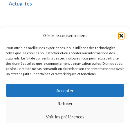
Actualités
Mentions Légales
Gérer le consentement
Pour offrir les meilleures expériences, nous utilisons des technologies
Qui sommes-nous ?
telles que les cookies pour stocker et/ou accéder aux informations des
appareils. Le fait de consentir à ces technologies nous permettra de traiter
Mentions Légales
des données telles que le comportement de navigation ou les ID uniques sur
ce site. Le fait de ne pas consentir ou de retirer son consentement peut avoir
Politique de Confidentialité
un effet négatif sur certaines caractéristiques et fonctions.
Politique des Cookies
Accepter
Contact
Refuser
Voir les préférences
Jacques
×
J
×
2 718
utilisateurs ce mois-ci
© 2026 Mutuelles.com
• Construit avec
GeneratePress
vient de comparer