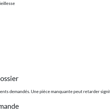
eillesse
dossier
ts demandés. Une pièce manquante peut retarder signific
emande