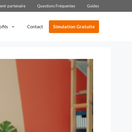
enir partenaire
Questions Fréquentes
Guides
Simulation Gratuite
ofils
Contact