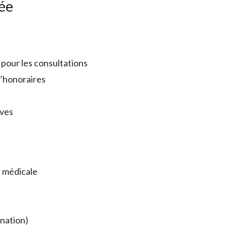
ée
pour les consultations
’honoraires
ives
n médicale
ination)