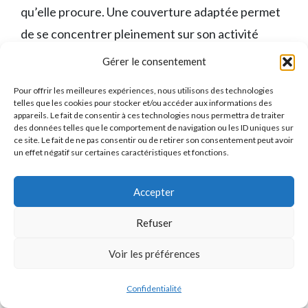
qu’elle procure. Une couverture adaptée permet
de se concentrer pleinement sur son activité
professionnelle sans craindre les aléas de santé.
Gérer le consentement
Pour offrir les meilleures expériences, nous utilisons des technologies
La situation de travailleur frontalier, malgré sa
telles que les cookies pour stocker et/ou accéder aux informations des
appareils. Le fait de consentir à ces technologies nous permettra de traiter
complexité administrative, offre de nombre
des données telles que le comportement de navigation ou les ID uniques sur
ce site. Le fait de ne pas consentir ou de retirer son consentement peut avoir
un effet négatif sur certaines caractéristiques et fonctions.
Catégories
Comparateur
Mutuelle Commerçant : Guide Complet
Accepter
Mutuelle Couple : Guide Complet
Refuser
Voir les préférences
Jacques
×
J
Laisser un commentaire
×
2 718
utilisateurs ce mois-ci
vient de comparer
Confidentialité