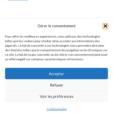
Mentions Légales
Gérer le consentement
Pour offrir les meilleures expériences, nous utilisons des technologies
Qui sommes-nous ?
telles que les cookies pour stocker et/ou accéder aux informations des
appareils. Le fait de consentir à ces technologies nous permettra de traiter
Mentions Légales
des données telles que le comportement de navigation ou les ID uniques sur
ce site. Le fait de ne pas consentir ou de retirer son consentement peut avoir
Politique de Confidentialité
un effet négatif sur certaines caractéristiques et fonctions.
Politique des Cookies
Accepter
Contact
Refuser
Voir les préférences
Jacques
×
J
×
2 716
utilisateurs ce mois-ci
vient de comparer
© 2026 Mutuelles.com
• Construit avec
GeneratePress
Confidentialité