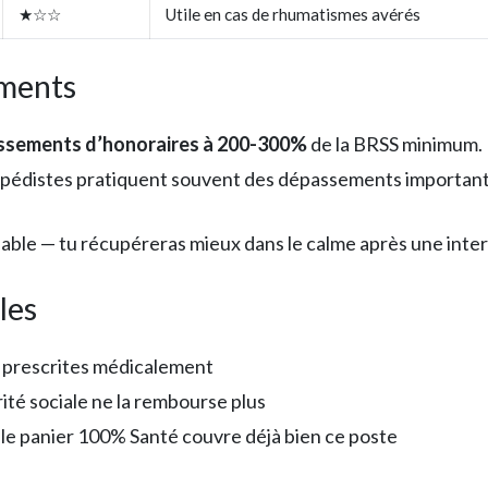
★☆☆
Utile en cas de rhumatismes avérés
ements
ssements d’honoraires à 200-300%
de la BRSS minimum. E
thopédistes pratiquent souvent des dépassements important
iable — tu récupéreras mieux dans le calme après une inte
les
 prescrites médicalement
rité sociale ne la rembourse plus
 le panier 100% Santé couvre déjà bien ce poste