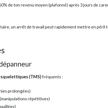
: 50% de ton revenu moyen (plafonné) après 3 jours de caren
re, un arrêt de travail peut rapidement mettre en péril te
es
 dépanneur
-squelettiques (TMS)
fréquents :
chies prolongées)
 (manipulations répétitives)
ouillées)