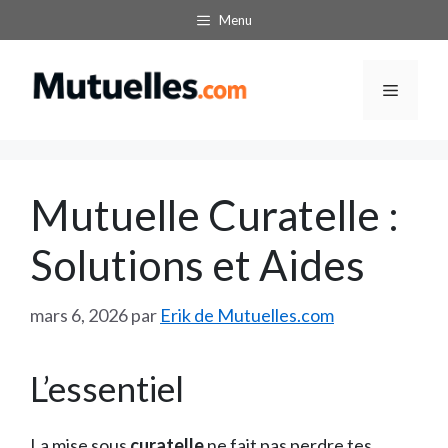
Aller
Menu
au
contenu
Menu
Mutuelle Curatelle :
Solutions et Aides
mars 6, 2026
par
Erik de Mutuelles.com
L’essentiel
La mise sous
curatelle
ne fait pas perdre tes