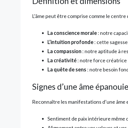
Définition et dimensions
L’âme peut être comprise comme le centre de
La conscience morale
: notre capaci
L’intuition profonde
: cette sagesse
La compassion
: notre aptitude à re
La créativité
: notre force créatrice
La quête de sens
: notre besoin fon
Signes d’une âme épanoui
Reconnaître les manifestations d’une âme en
Sentiment de paix intérieure même d
Alignement entre vos valeurs et vos