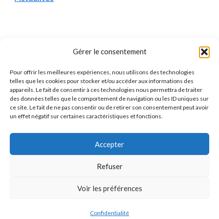
Mentions Légales
Gérer le consentement
Pour offrir les meilleures expériences, nous utilisons des technologies
Qui sommes-nous ?
telles que les cookies pour stocker et/ou accéder aux informations des
appareils. Le fait de consentir à ces technologies nous permettra de traiter
Mentions Légales
des données telles que le comportement de navigation ou les ID uniques sur
ce site. Le fait de ne pas consentir ou de retirer son consentement peut avoir
Politique de Confidentialité
un effet négatif sur certaines caractéristiques et fonctions.
Politique des Cookies
Accepter
Contact
Refuser
Voir les préférences
Jacques
×
J
×
2 716
utilisateurs ce mois-ci
vient de comparer
© 2026 Mutuelles.com
• Construit avec
GeneratePress
Confidentialité