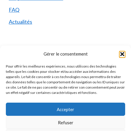
FAQ
Actualités
Mentions Légales
Gérer le consentement
Pour offrir les meilleures expériences, nous utilisons des technologies
Qui sommes-nous ?
telles que les cookies pour stocker et/ou accéder aux informations des
appareils. Le fait de consentir à ces technologies nous permettra de traiter
Mentions Légales
des données telles que le comportement de navigation ou les ID uniques sur
ce site. Le fait de ne pas consentir ou de retirer son consentement peut avoir
Politique de Confidentialité
un effet négatif sur certaines caractéristiques et fonctions.
Politique des Cookies
Accepter
Contact
Refuser